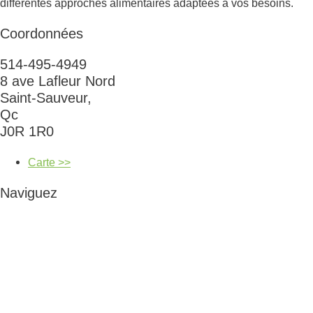
différentes approches alimentaires adaptées à vos besoins.
Coordonnées
514-495-4949
8 ave Lafleur Nord
Saint-Sauveur,
Qc
J0R 1R0
Carte >>
Naviguez
Cours et ateliers
Naturopathie et coaching alimentaire
Irrigation du côlon
Tests d’intolérances alimentaires
Boutique
Blogue