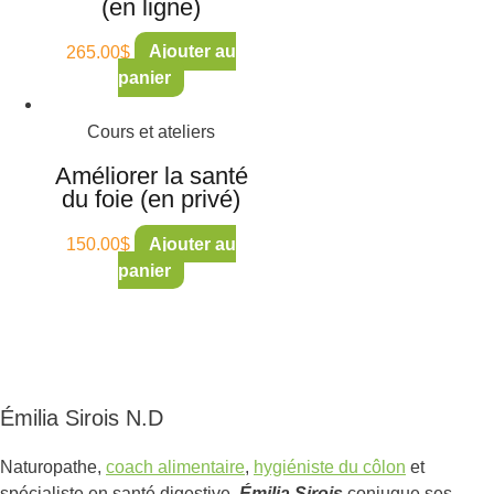
(en ligne)
265.00
$
Ajouter au
panier
Cours et ateliers
Améliorer la santé
du foie (en privé)
150.00
$
Ajouter au
panier
Émilia Sirois N.D
Naturopathe,
coach alimentaire
,
hygiéniste du côlon
et
spécialiste en santé digestive,
Émilia Sirois
conjugue ses