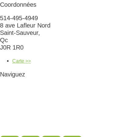
Coordonnées
514-495-4949
8 ave Lafleur Nord
Saint-Sauveur,
Qc
J0R 1R0
Carte >>
Naviguez
Cours et ateliers
Naturopathie et coaching alimentaire
Irrigation du côlon
Tests d’intolérances alimentaires
Boutique
Blogue